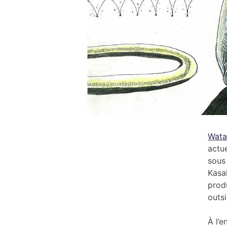
Wata
actu
sous
Kasa
prod
outsi
À l’