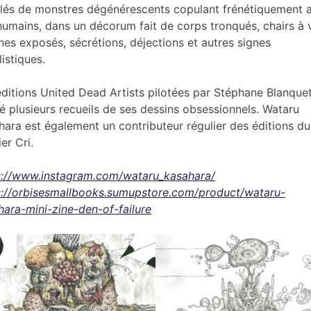
lés de monstres dégénérescents copulant frénétiquement 
humains, dans un décorum fait de corps tronqués, chairs à v
nes exposés, sécrétions, déjections et autres signes
istiques.
éditions United Dead Artists pilotées par Stéphane Blanque
ié plusieurs recueils de ses dessins obsessionnels. Wataru
hara est également un contributeur régulier des éditions du
er Cri.
s://www.instagram.com/wataru_kasahara/
s://orbisesmallbooks.sumupstore.com/product/wataru-
hara-mini-zine-den-of-failure