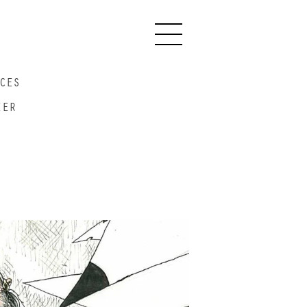
Primary
Menu
ces
ier