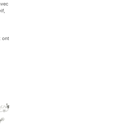
avec
if,
t ont