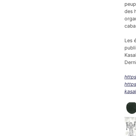
peup
des 
orga
cabal
Les 
publ
Kasa
Derni
ht
tp
http
kasa