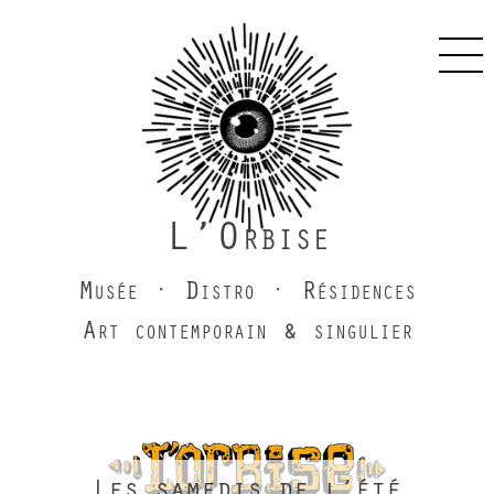
Skip
to
Pri
content
Men
L’Orbise
Musée · Distro · Résidences
Art contemporain & singulier
Les samedis de l’été