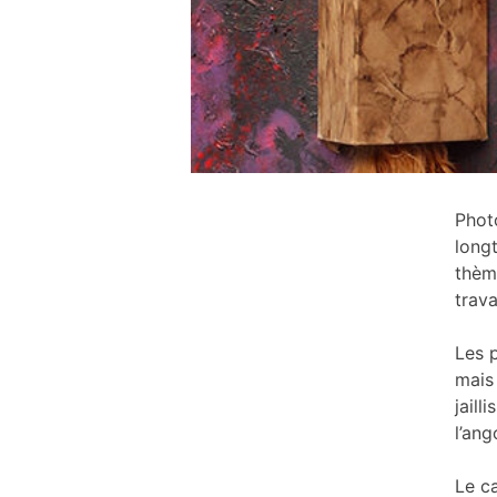
Phot
long
thèm
trava
Les 
mais
jail
l’an
Le c