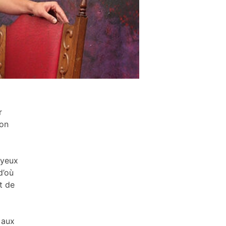
r
son
 yeux
d’où
t de
 aux