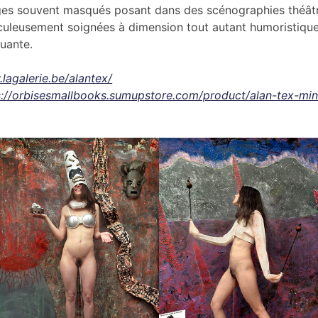
ges souvent masqués posant dans des scénographies théât
culeusement soignées à dimension tout autant humoristiqu
uante.
lagalerie.be/alantex/
s://orbisesmallbooks.sumupstore.com/product/alan-tex-min