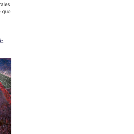
rales
e que
i-