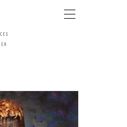
Primary
Menu
ces
ier