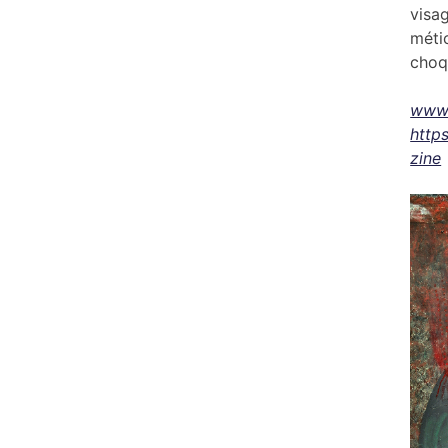
visa
méti
choq
www.
http
zine