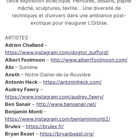
cette exposition éclectique. Peintures, dessins, papier
mâché, sculptures, textile… Une diversité de
techniques et d’univers dans une ambiance post-
exotique pour inaugurer L’Orbise.
ARTISTES :
Adrien Challand
–
https://www.instagram.com/dogtor_bufford/
Albert Foolmoon
–
http://www.albertfoolmoon.com/
Alix
– Sumène
Aneth
– Notre-Dame-de-la-Rouvière
Antonin Heck
–
https://antoninheck.com/
Audrey Fawry
–
https://www.instagram.com/audrey_fawry/
Ben Sanair
–
http://www.bensanair.net/
Benjamin Monti
–
https://www.instagram.com/benjaminmonti2/
Brulex
–
https://brulex.fr/
Bryan Beast
–
https://bryanbeast.org/