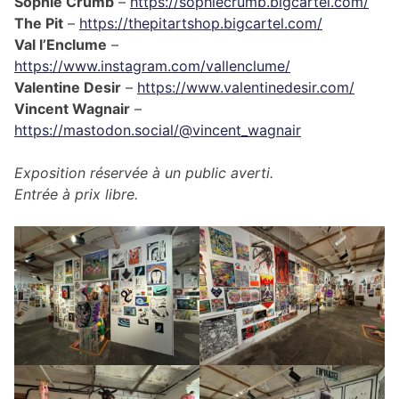
Sophie Crumb
–
https://sophiecrumb.bigcartel.com/
The Pit
–
https://thepitartshop.bigcartel.com/
Val l’Enclume
–
https://www.instagram.com/vallenclume/
Valentine Desir
–
https://www.valentinedesir.com/
Vincent Wagnair
–
https://mastodon.social/@vincent_wagnair
Exposition réservée à un public averti.
Entrée à prix libre.