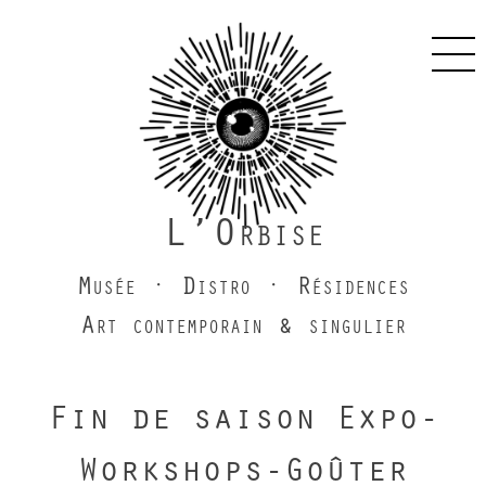
Skip
to
Pri
content
Men
L’Orbise
Musée · Distro · Résidences
Art contemporain & singulier
Fin de saison Expo-
Workshops-Goûter