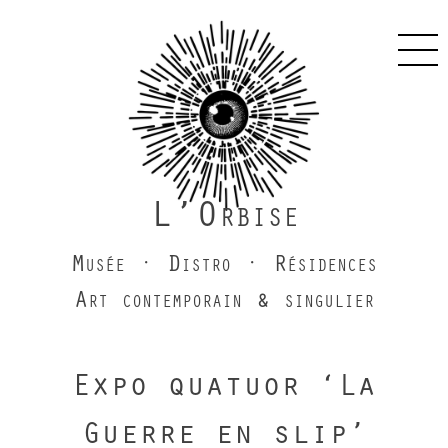
Skip
to
Pri
content
Men
L’Orbise
Musée · Distro · Résidences
Art contemporain & singulier
Expo quatuor ‘La
Guerre en slip’